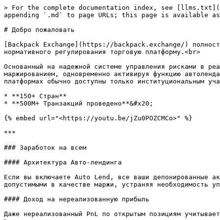
> For the complete documentation index, see [llms.txt](
appending `.md` to page URLs; this page is available as
# Добро пожаловать

[Backpack Exchange](https://backpack.exchange/) полност
нормативного регулирования торговую платформу.<br>

Основанный на надежной системе управления рисками в реа
маржированием, одновременно активируя функцию автоленда
платформах обычно доступны только институциональным уча
* **150+ Стран**

* **500M+ Транзакций проведено**&#x20;

{% embed url="<https://youtu.be/jZu0POZCMCo>" %}

***

### Заработок на всем

#### Архитектура Авто-лендинга

Если вы включаете Auto Lend, все ваши депонированные ак
допустимыми в качестве маржи, устраняя необходимость уп
#### Доход на нереализованную прибыль

Даже нереализованный PnL по открытым позициям учитывает