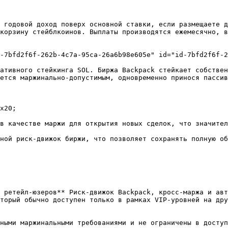
 годовой доход поверх основной ставки, если размещаете д
корзину стейблкоинов. Выплаты производятся ежемесячно, в
-7bfd2f6f-262b-4c7a-95ca-26a6b98e605e" id="id-7bfd2f6f-2
ативного стейкинга SOL. Биржа Backpack стейкает собствен
ется маржинально-допустимым, одновременно принося пассив
x20;

в качестве маржи для открытия новых сделок, что значител
ной риск-движок биржи, что позволяет сохранять полную об
 ретейл-юзеров** Риск-движок Backpack, кросс-маржа и авт
торый обычно доступен только в рамках VIP-уровней на дру
ными маржинальными требованиями и не ограничены в доступ