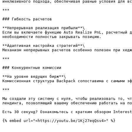
инклюзивного подхода, обеспечивая равные условия для вс
***

### Гибкость расчетов

**Непрерывная реализация прибыли**\

Если вы включаете функцию Auto Realize PnL, расчетный д
необходимости полностью закрывать позицию.

**Адаптивная настройка стратегий**\

Механизм непрерывных расчетов особенно полезен при хедж
***

### Конкурентные комиссии

**На уровне ведущих бирж**\

Комиссионная структура Backpack сопоставима с самыми эф
***

Мы создали эту систему с нуля, чтобы реализовать то, чт
лендинга, позволяющий вашему обеспечению работать на по
Есть 30 секунд? Ознакомьтесь с кратким обзором Interest
{% embed url="<https://youtu.be/1Kj27eqQsv4>" %}
