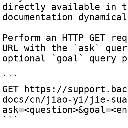
directly available in t
documentation dynamical
Perform an HTTP GET req
URL with the `ask` quer
optional `goal` query p
```

GET https://support.bac
docs/cn/jiao-yi/jie-sua
ask=<question>&goal=<en
```
