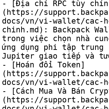
- [Địa chỉ RPC tùy chỉn
(https://support.backpa
docs/vn/vi-wallet/cac-h
chinh.md): Backpack Wal
trong việc chọn nhà cun
ứng dụng phi tập trung 
Jupiter giao tiếp và tư
- [Hoán đổi Token]
(https://support.backpa
docs/vn/vi-wallet/cac-h
- [Cách Mua Và Bán Cryp
(https://support.backpa
docs/vn/vi-wallet/cac-h