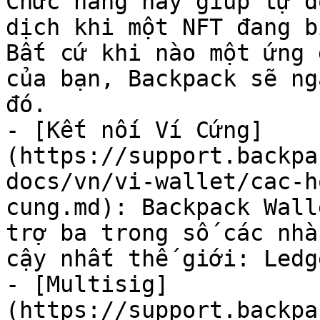
Chức năng này giúp tự đ
dịch khi một NFT đang b
Bất cứ khi nào một ứng 
của bạn, Backpack sẽ ng
đó.

- [Kết nối Ví Cứng]
(https://support.backpa
docs/vn/vi-wallet/cac-h
cung.md): Backpack Wall
trợ ba trong số các nhà
cậy nhất thế giới: Ledg
- [Multisig]
(https://support.backpa