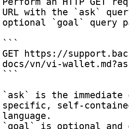
Perform an HTTP GET req
URL with the `ask` quer
optional `goal` query p
```

GET https://support.bac
docs/vn/vi-wallet.md?as
```

`ask` is the immediate 
specific, self-containe
language.

`goal` is optional and 