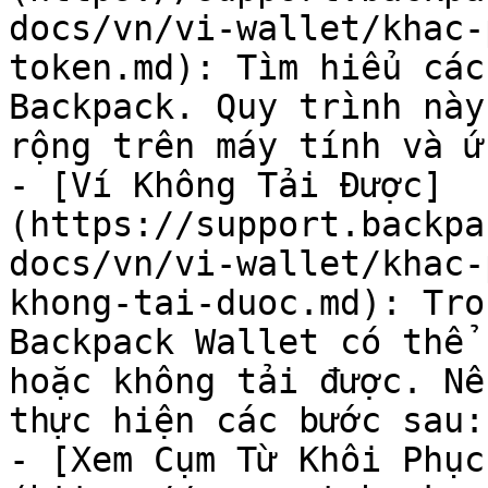
docs/vn/vi-wallet/khac-
token.md): Tìm hiểu các
Backpack. Quy trình này
rộng trên máy tính và ứ
- [Ví Không Tải Được]
(https://support.backpa
docs/vn/vi-wallet/khac-
khong-tai-duoc.md): Tro
Backpack Wallet có thể 
hoặc không tải được. Nế
thực hiện các bước sau:

- [Xem Cụm Từ Khôi Phục