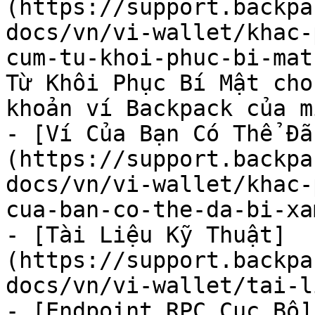
(https://support.backpa
docs/vn/vi-wallet/khac-
cum-tu-khoi-phuc-bi-mat
Từ Khôi Phục Bí Mật cho
khoản ví Backpack của mì
- [Ví Của Bạn Có Thể Đã
(https://support.backpa
docs/vn/vi-wallet/khac-
cua-ban-co-the-da-bi-xa
- [Tài Liệu Kỹ Thuật]
(https://support.backpa
docs/vn/vi-wallet/tai-l
- [Endpoint RPC Cục Bộ]