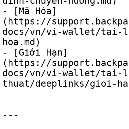
dinh-chuyen-huong.md)

- [Mã Hóa]
(https://support.backpa
docs/vn/vi-wallet/tai-l
hoa.md)

- [Giới Hạn]
(https://support.backpa
docs/vn/vi-wallet/tai-l
thuat/deeplinks/gioi-ha
---
