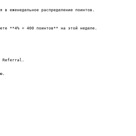
я в еженедельное распределение поинтов.

ете **4% = 400 поинтов** на этой неделе.

 Referral.

ю.
