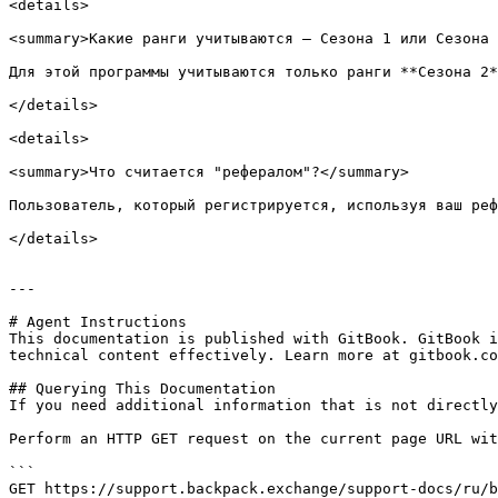
<details>

<summary>Какие ранги учитываются — Сезона 1 или Сезона 
Для этой программы учитываются только ранги **Сезона 2*
</details>

<details>

<summary>Что считается "рефералом"?</summary>

Пользователь, который регистрируется, используя ваш реф
</details>

---

# Agent Instructions

This documentation is published with GitBook. GitBook i
technical content effectively. Learn more at gitbook.co
## Querying This Documentation

If you need additional information that is not directly
Perform an HTTP GET request on the current page URL wit
```

GET https://support.backpack.exchange/support-docs/ru/b