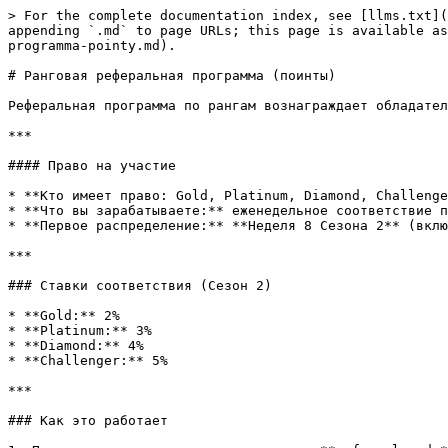
> For the complete documentation index, see [llms.txt](
appending `.md` to page URLs; this page is available as
programma-pointy.md).

# Ранговая реферальная программа (поинты)

Реферальная программа по рангам вознаграждает обладател
***

#### Право на участие

* **Кто имеет право: Gold, Platinum, Diamond, Challenge
* **Что вы зарабатываете:** еженедельное соответствие п
* **Первое распределение:** **Неделя 8 Сезона 2** (вклю
***

### Ставки соответствия (Сезон 2)

* **Gold:** 2%

* **Platinum:** 3%

* **Diamond:** 4%

* **Challenger:** 5%

***

### Как это работает
