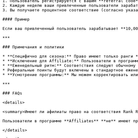
1. Пользователь регистрируется с вашим **referral code*
2. Каждую неделю ваши привлеченные пользователи зарабат
3. Вы получаете процентное соответствие (согласно указа
#### Пример

Если ваш привлеченный пользователь зарабатывает **10,00
***

### Примечания и политики

* **Специфично для сезона:** Право имеют только ранги *
* **Исключение для Affiliate:** Пользователи в программ
* **Еженедельный ритм:** Соответствия следуют обычному 
* Реферальные поинты будут включены в стандартное ежене
* **Усмотрение программы:** Мы можем корректировать или
***

### FAQs

<details>

<summary>Имеют ли афилиаты право на соответствия Rank R
Пользователи в программе **Affiliates** **не** имеют пр
</details>
