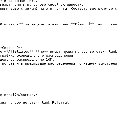
* и завершает KYC.

ывают поинты на основе своей активности.

нным выше ставкам) на эти поинты. Соответствие включаетс
0 поинтов** за неделю, а ваш ранг **Diamond**, вы получа
*Сезона 2**.

е **Affiliates** **не** имеют права на соответствия Rank
графику еженедельного распределения.

дельное распределение 10M.

 исправлять предыдущие распределения по нашему усмотрени
eferral?</summary>

ава на соответствия Rank Referral.
