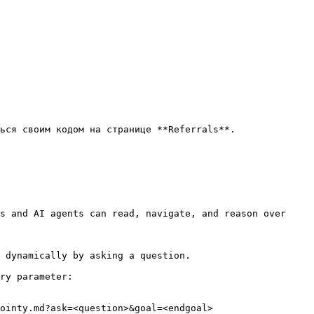
ься своим кодом на странице **Referrals**.

s and AI agents can read, navigate, and reason over 
 dynamically by asking a question.

ry parameter:

ointy.md?ask=<question>&goal=<endgoal>
