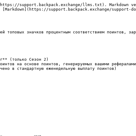
https://support.backpack.exchange/llms.txt). Markdown ve
 [Markdown](https://support.backpack.exchange/support-d
ей топовых значков процентным соответствием поинтов, зар
r** (только Сезон 2)

оинтов на основе поинтов, генерируемых вашими рефералами

чено в стандартную еженедельную выплату поинтов)
