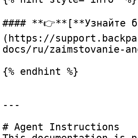
#### **👉**[**Узнайте б
(https://support.backpa
docs/ru/zaimstovanie-an
{% endhint %}

---

# Agent Instructions
