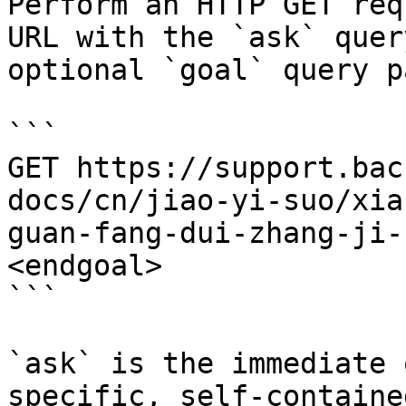
Perform an HTTP GET req
URL with the `ask` quer
optional `goal` query p
```

GET https://support.bac
docs/cn/jiao-yi-suo/xia
guan-fang-dui-zhang-ji-
<endgoal>

```

`ask` is the immediate 
specific, self-containe